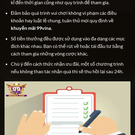
kĩ đến thời gian cũng như quy trình để tham gia.
Đảm bảo quá trình vui chơi không vi phạm các điều
khoản hay luật lệ chung, tuân thủ mọi quy định về
khuyến mãi 99vina.
Số tiền thưởng đều được sử dụng vào đa dạng các mục
đích khác nhau. Bạn có thể rút về hoặc tái đầu tư bằng
cách tham gia những vòng cược khác.
Chú ý đến cách thức nhận ưu đãi, một số chương trình
nếu không thao tác nhận quà thì sẽ thu hồi lại sau 24h.