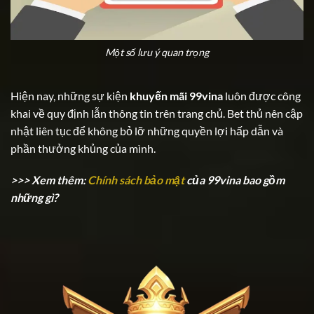
Một số lưu ý quan trọng
Hiện nay, những sự kiện
khuyến mãi 99vina
luôn được công
khai về quy định lẫn thông tin trên trang chủ. Bet thủ nên cập
nhật liên tục để không bỏ lỡ những quyền lợi hấp dẫn và
phần thưởng khủng của mình.
>>> Xem thêm:
Chính sách bảo mật
của 99vina bao gồm
những gì?