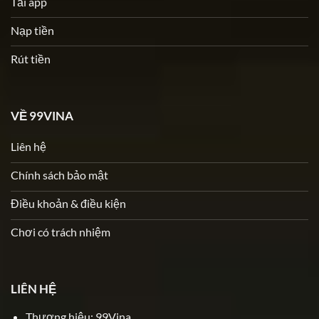
Tải app
Nạp tiền
Rút tiền
VỀ 99VINA
Liên hệ
Chính sách bảo mật
Điều khoản & điều kiện
Chơi có trách nhiệm
LIÊN HỆ
Thương hiệu: 99Vina