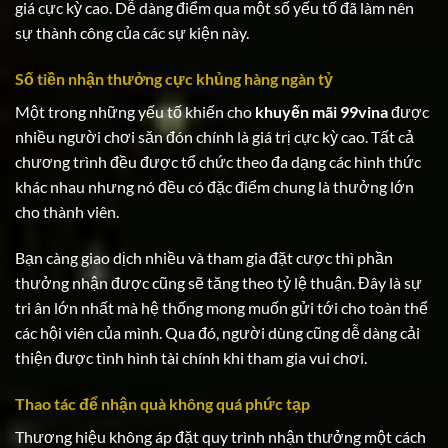
giá cực kỳ cao. Dễ dàng điểm qua một số yếu tố đã làm nên
sự thành công của các sự kiện này.
Số tiền nhận thưởng cực khủng hàng ngàn tỷ
Một trong những yếu tố khiến cho
khuyến mãi 99vina
được
nhiều người chơi săn đón chính là giá trị cực kỳ cao. Tất cả
chương trình đều được tổ chức theo đa dạng các hình thức
khác nhau nhưng nó đều có đặc điểm chung là thưởng lớn
cho thành viên.
Bạn càng giao dịch nhiều và tham gia đặt cược thì phần
thưởng nhận được cũng sẽ tăng theo tỷ lệ thuận. Đây là sự
tri ân lớn nhất mà hệ thống mong muốn gửi tới cho toàn thể
các hội viên của mình. Qua đó, người dùng cũng dễ dàng cải
thiện được tình hình tài chính khi tham gia vui chơi.
Thao tác để nhận quà không quá phức tạp
Thương hiệu không áp đặt quy trình nhận thưởng một cách