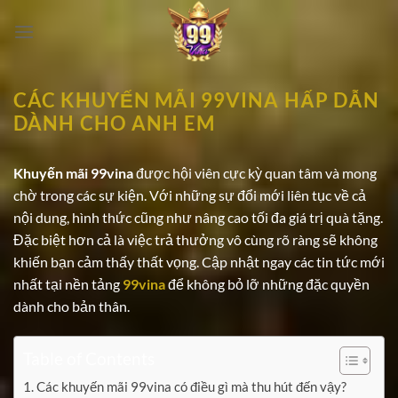
Bỏ
qua
nội
dung
CÁC KHUYẾN MÃI 99VINA HẤP DẪN
DÀNH CHO ANH EM
Khuyến mãi 99vina
được hội viên cực kỳ quan tâm và mong
chờ trong các sự kiện. Với những sự đổi mới liên tục về cả
nội dung, hình thức cũng như nâng cao tối đa giá trị quà tặng.
Đặc biệt hơn cả là việc trả thưởng vô cùng rõ ràng sẽ không
khiến bạn cảm thấy thất vọng. Cập nhật ngay các tin tức mới
nhất tại nền tảng
99vina
để không bỏ lỡ những đặc quyền
dành cho bản thân.
Table of Contents
Các khuyến mãi 99vina có điều gì mà thu hút đến vậy?